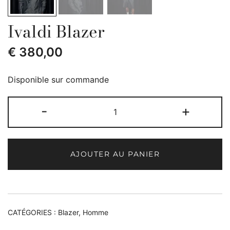
Ivaldi Blazer
€
380,00
Disponible sur commande
quantité
-
+
de
Ivaldi
Blazer
AJOUTER AU PANIER
CATÉGORIES :
Blazer
,
Homme